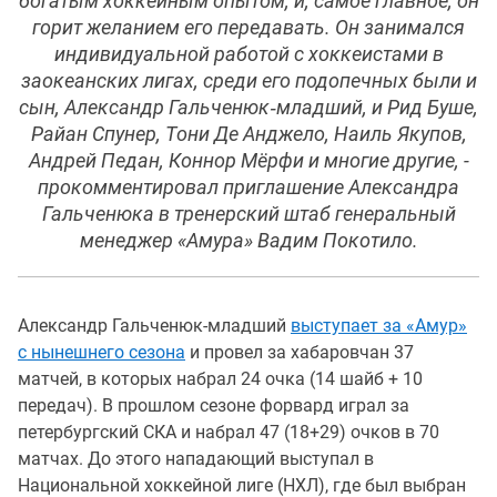
богатым хоккейным опытом, и, самое главное, он
горит желанием его передавать. Он занимался
индивидуальной работой с хоккеистами в
заокеанских лигах, среди его подопечных были и
сын, Александр Гальченюк‑младший, и Рид Буше,
Райан Спунер, Тони Де Анджело, Наиль Якупов,
Андрей Педан, Коннор Мёрфи и многие другие, -
прокомментировал приглашение Александра
Гальченюка в тренерский штаб генеральный
менеджер «Амура» Вадим Покотило.
Александр Гальченюк-младший
выступает за «Амур»
с нынешнего сезона
и провел за хабаровчан 37
матчей, в которых набрал 24 очка (14 шайб + 10
передач). В прошлом сезоне форвард играл за
петербургский СКА и набрал 47 (18+29) очков в 70
матчах. До этого нападающий выступал в
Национальной хоккейной лиге (НХЛ), где был выбран