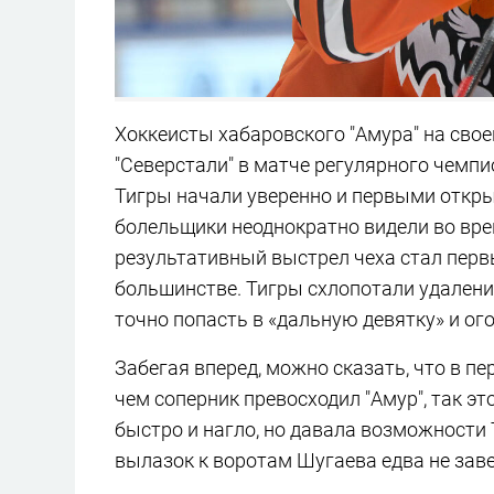
Хоккеисты хабаровского "Амура" на сво
"Северстали" в матче регулярного чемп
Тигры начали уверенно и первыми открыл
болельщики неоднократно видели во врем
результативный выстрел чеха стал перв
большинстве. Тигры схлопотали удалени
точно попасть в «дальную девятку» и ог
Забегая вперед, можно сказать, что в пе
чем соперник превосходил "Амур", так это
быстро и нагло, но давала возможности 
вылазок к воротам Шугаева едва не за