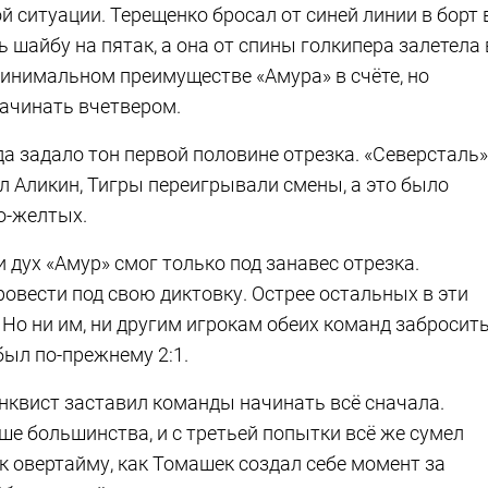
й ситуации. Терещенко бросал от синей линии в борт 
шайбу на пятак, а она от спины голкипера залетела 
инимальном преимуществе «Амура» в счёте, но
ачинать вчетвером.
а задало тон первой половине отрезка. «Северсталь»
л Аликин, Тигры переигрывали смены, а это было
о-желтых.
 дух «Амур» смог только под занавес отрезка.
овести под свою диктовку. Острее остальных в эти
Но ни им, ни другим игрокам обеих команд забросит
был по-прежнему 2:1.
нквист заставил команды начинать всё сначала.
е большинства, и с третьей попытки всё же сумел
 к овертайму, как Томашек создал себе момент за