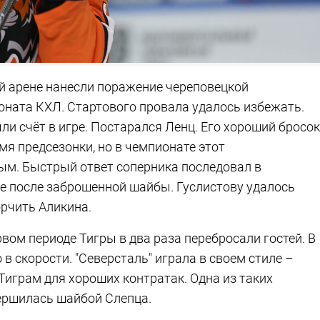
ей арене нанесли поражение череповецкой
ионата КХЛ. Стартового провала удалось избежать.
и счёт в игре. Постарался Ленц. Его хороший бросок
я предсезонки, но в чемпионате этот
ым. Быстрый ответ соперника последовал в
е после заброшенной шайбы. Гуслистову удалось
орчить Аликина.
рвом периоде Тигры в два раза перебросали гостей. В
 в скорости. "Северсталь" играла в своем стиле –
Тиграм для хороших контратак. Одна из таких
вершилась шайбой Слепца.