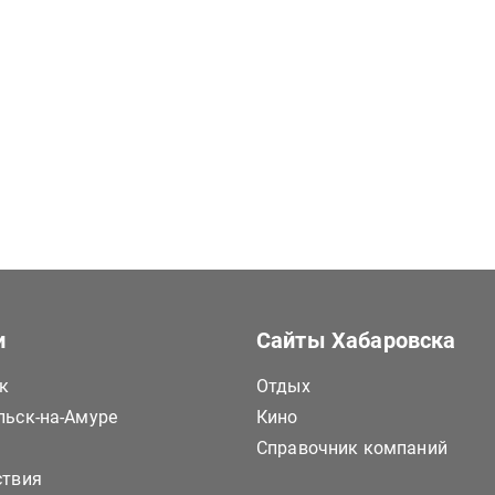
и
Сайты Хабаровска
к
Отдых
ьск-на-Амуре
Кино
Справочник компаний
ствия