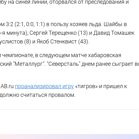
у на синей линии, оторвался от преследования и
3:2 (2:1, 0:0, 1:1) в пользу хозяев льда. Шайбы в
6-я минута), Сергей Терещенко (13) и Давид Томашек
услистов (8) и Якоб Стенквист (43).
 чемпионате, в следующем матче хабаровская
кий "Металлург". "Северсталь" днем ранее сыграет в
HAB.ru
проанализировал игру
«тигров» и пришел к
е должно считаться провалом.