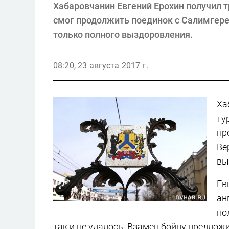
Хабаровчанин Евгений Ерохин получил тр
смог продолжить поединок с Салимгере
только полного выздоровления.
08:20, 23 августа 2017 г.
Ха
ту
пр
Ве
вы
Ев
ан
по
так и не удалось. Взамен бойцу предложи