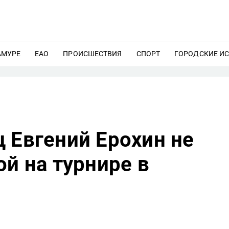
АМУРЕ
ЕЩЕ
ЕАО
ЕЩЕ
ПРОИСШЕСТВИЯ
ЕЩЕ
СПОРТ
ЕЩЕ
ГОРОДСКИЕ И
 Евгений Ерохин не
ой на турнире в