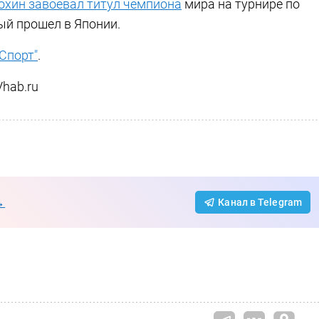
охин завоевал титул чемпиона
мира на турнире по
ый прошел в Японии.
"Спорт"
.
hab.ru
→
Канал в Telegram