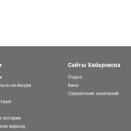
и
Сайты Хабаровска
к
Отдых
ьск-на-Амуре
Кино
Справочник компаний
ствия
е истории
тних веранд