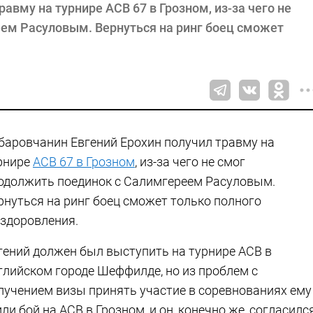
авму на турнире ACB 67 в Грозном, из-за чего не
ем Расуловым. Вернуться на ринг боец сможет
баровчанин Евгений Ерохин получил травму на
рнире
ACB 67 в Грозном
, из-за чего не смог
одолжить поединок с Салимгереем Расуловым.
рнуться на ринг боец сможет только полного
здоровления.
гений должен был выступить на турнире АСВ в
глийском городе Шеффилде, но из проблем с
лучением визы принять участие в соревнованиях ему
ли бой на АСВ в Грозном, и он, конечно же, согласился