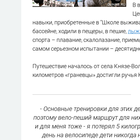
В 
Це
навыки, приобретенные в "Школе выживан
бассейне, ходили в пещеры, в пешие,
лыж
спорта – плавание, скалолазание, прие
самом серьезном испытании – десятидне
Путешествие началось от села Князе-Вол
километров «граневцы» достигли ручья 
- Основные тренировки для этих де
поэтому вело-пеший маршрут для них
и для меня тоже - я потерял 5 кило
день на велосипеде дети никогда 