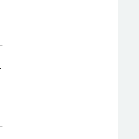
-
.
.
.