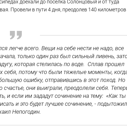
сипедах доехали до поселка Солонцовый и от туда
вая. Провели в пути 4 дня, преодолев 140 километров
лся легче всего. Вещи на себе нести не надо, все
качала, только один раз был сильный ливень, зат
угу, которая стелилась по воде. Сплав прошел
их себя, потому что были тяжелые моменты, когд
большую ошибку, отправившись в этот поход. Но
 счастье, они выиграли, преодолели себя. Тепер
ь, и если им зададут сочинение на тему: «Как ты
писать и это будет лучшее сочинение, - подытожил
аил Непогодин.