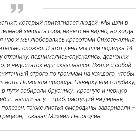
 магнит, который притягивает людей. Мы шли в
еленой закрыта гора, ничего не видно, но когда
ля нас и мы любовались красотами Сихоте-Алиня
ительно сложно. В этот день мы шли порядка 14
у стланику, поднимались-спускались, девчонки
о, и недостаток еды сказывался. Взяли с собой
считанный строго по граммам на каждого, чтобы
ь есть. Помогала природа. Наверху ели голубику,
 в пути собирали бруснику, красную и черную
ибы, нашли чагу – гриб, растущий на дереве,
ь полезен, также листья смородины заваривали –
 рацион, - сказал Михаил Непогодин.