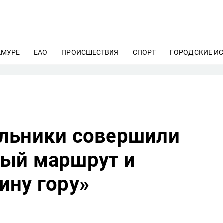
АМУРЕ
ЕЩЕ
ЕАО
ЕЩЕ
ПРОИСШЕСТВИЯ
ЕЩЕ
СПОРТ
ЕЩЕ
ГОРОДСКИЕ И
льники совершили
ый маршрут и
ину гору»