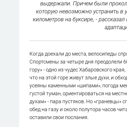
выдержали. Причем были проколы
которую невозможно устранить в у
километров на буксире, - рассказа
адаптац
Когда доехали до места, велосипеды спр
Спортсмены за четыре дня преодолели 6
гору» - одно из чудес Хабаровского кра
что на этой горе живут злые духи, и обх
усеяны каменными «шипами», погода меня
густой туман, ориентироваться на местн
духам» - пара пустяков. Но «граневцы» 
обед на газу и около полутора часов чит
оставили свои послания.