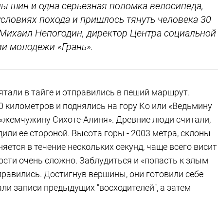
 шин и одна серьезная поломка велосипеда,
словиях похода и пришлось тянуть человека 30
л Михаил Непогодин, директор Центра социальной
ии молодежи «Грань».
ятали в тайге и отправились в пеший маршрут.
0 километров и поднялись на гору Ко или «Ведьмину
я, «жемчужину Сихоте-Алиня». Древние люди считали,
одили ее стороной. Высота горы - 2003 метра, склоны
ется в течение нескольких секунд, чаще всего висит
ости очень сложно. Заблудиться и «попасть к злым
справились. Достигнув вершины, они готовили себе
али записи предыдущих "восходителей", а затем