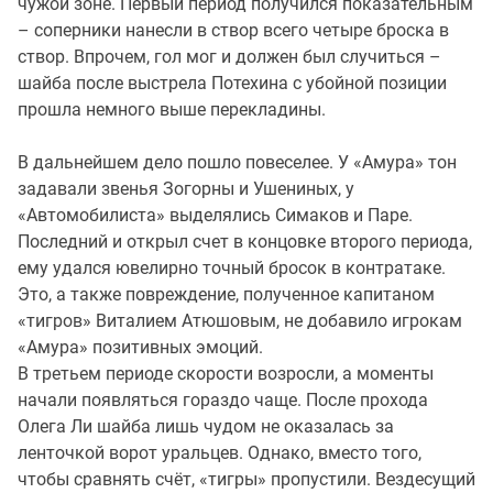
чужой зоне. Первый период получился показательным
– соперники нанесли в створ всего четыре броска в
створ. Впрочем, гол мог и должен был случиться –
шайба после выстрела Потехина с убойной позиции
прошла немного выше перекладины.
В дальнейшем дело пошло повеселее. У «Амура» тон
задавали звенья Зогорны и Ушениных, у
«Автомобилиста» выделялись Симаков и Паре.
Последний и открыл счет в концовке второго периода,
ему удался ювелирно точный бросок в контратаке.
Это, а также повреждение, полученное капитаном
«тигров» Виталием Атюшовым, не добавило игрокам
«Амура» позитивных эмоций.
В третьем периоде скорости возросли, а моменты
начали появляться гораздо чаще. После прохода
Олега Ли шайба лишь чудом не оказалась за
ленточкой ворот уральцев. Однако, вместо того,
чтобы сравнять счёт, «тигры» пропустили. Вездесущий