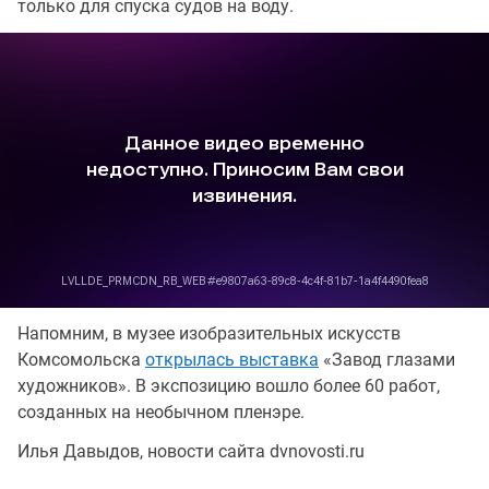
только для спуска судов на воду.
Напомним, в музее изобразительных искусств
Комсомольска
открылась выставка
«Завод глазами
художников». В экспозицию вошло более 60 работ,
созданных на необычном пленэре.
Илья Давыдов, новости сайта dvnovosti.ru