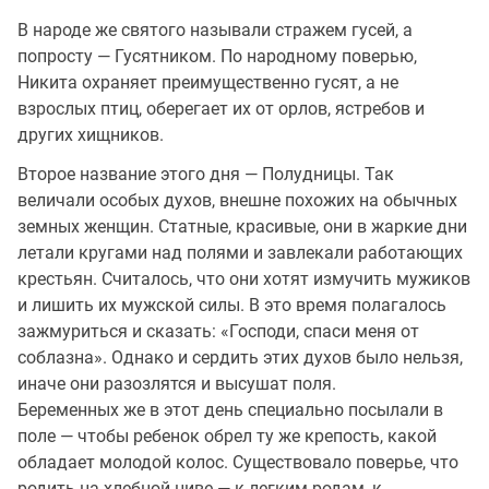
В народе же святого называли стражем гусей, а
попросту — Гусятником. По народному поверью,
Никита охраняет преимущественно гусят, а не
взрослых птиц, оберегает их от орлов, ястребов и
других хищников.
Второе название этого дня — Полудницы. Так
величали особых духов, внешне похожих на обычных
земных женщин. Статные, красивые, они в жаркие дни
летали кругами над полями и завлекали работающих
крестьян. Считалось, что они хотят измучить мужиков
и лишить их мужской силы. В это время полагалось
зажмуриться и сказать: «Господи, спаси меня от
соблазна». Однако и сердить этих духов было нельзя,
иначе они разозлятся и высушат поля.
Беременных же в этот день специально посылали в
поле — чтобы ребенок обрел ту же крепость, какой
обладает молодой колос. Существовало поверье, что
родить на хлебной ниве — к легким родам, к