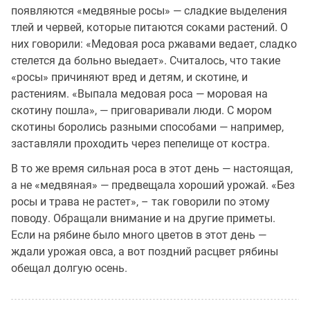
появляются «медвяные росы» — сладкие выделения
тлей и червей, которые питаются соками растений. О
них говорили: «Медовая роса ржавами ведает, сладко
стелется да больно выедает». Считалось, что такие
«росы» причиняют вред и детям, и скотине, и
растениям. «Выпала медовая роса — моровая на
скотину пошла», — приговаривали люди. C мором
скотины боролись разными способами — например,
заставляли проходить через пепелище от костра.
В то же время сильная роса в этот день — настоящая,
а не «медвяная» — предвещала хороший урожай. «Без
росы и трава не растет», – так говорили по этому
поводу. Обращали внимание и на другие приметы.
Если на рябине было много цветов в этот день —
ждали урожая овса, а вот поздний расцвет рябины
обещал долгую осень.