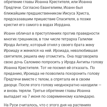
обретение главы Иоанна Крестителя, или Иоанна
Предтечи. Согласно Евангелиям, Иоанн был
ближайшим предшественником Иисуса Христа,
предсказавшим пришествие Спасителя, а позже
крестил его самого в водах Иордана.
Иоанн обличал в преступлениях против праведности
многих грешников, в том числе тетрарха Галилеи
Ирода Антипу, который отнял у своего брата жену
Ироиаду и женился на ней. Ироиада, невзлюбившая
святителя, решила ему отомстить. Она подговорила
свою дочь Саломею попросить у Ирода Антипы голову
Иоанна Крестителя. Тот не посмел ей отказать. По
преданию, Ироиада не позволила похоронить голову
Предтечи вместе с телом, а спрятала ее в своем
дворце. После этого голову неоднократно находили —
и вновь теряли. Третье обретение главы Иоанна
выпадает на 7 июня по современному календарю.
На Руси считалось, что с этого дня на растениях