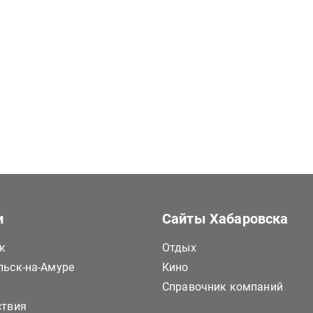
и
Сайты Хабаровска
к
Отдых
ьск-на-Амуре
Кино
Справочник компаний
ствия