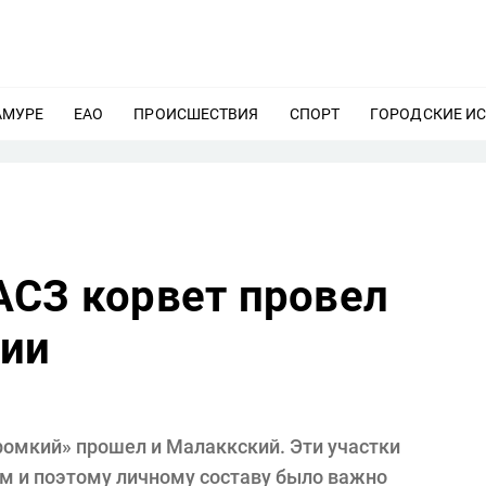
АМУРЕ
ЕЩЕ
ЕАО
ЕЩЕ
ПРОИСШЕСТВИЯ
ЕЩЕ
СПОРТ
ЕЩЕ
ГОРОДСКИЕ И
АСЗ корвет провел
зии
ромкий» прошел и Малаккский. Эти участки
 и поэтому личному составу было важно