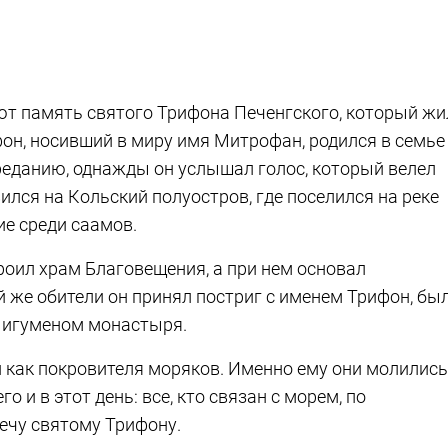
ют память святого Трифона Печенгского, который жи
фон, носивший в миру имя Митрофан, родился в семье
реданию, однажды он услышал голос, который велел
вился на Кольский полуостров, где поселился на реке
ие среди саамов.
оил храм Благовещения, а при нем основал
 же обители он принял постриг с именем Трифон, бы
л игуменом монастыря.
 как покровителя моряков. Именно ему они молились
о и в этот день: все, кто связан с морем, по
вечу святому Трифону.