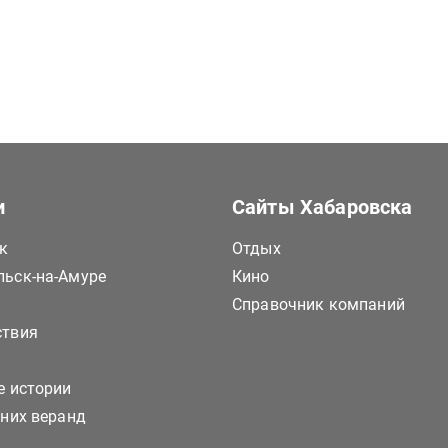
и
Сайты Хабаровска
к
Отдых
ьск-на-Амуре
Кино
Справочник компаний
ствия
е истории
тних веранд