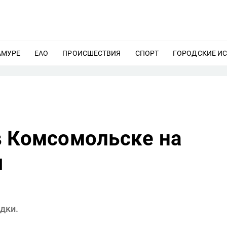
АМУРЕ
ЕЩЕ
ЕАО
ЕЩЕ
ПРОИСШЕСТВИЯ
ЕЩЕ
СПОРТ
ЕЩЕ
ГОРОДСКИЕ И
в Комсомольске на
я
дки.