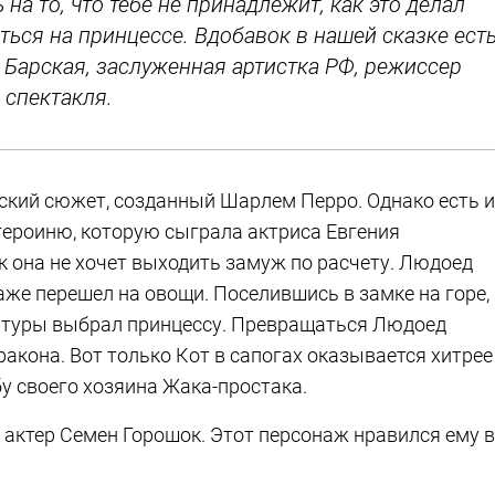
на то, что тебе не принадлежит, как это делал
ся на принцессе. Вдобавок в нашей сказке ест
 Барская, заслуженная артистка РФ, режиссер
спектакля.
еский сюжет, созданный Шарлем Перро. Однако есть и
героиню, которую сыграла актриса Евгения
ак она не хочет выходить замуж по расчету. Людоед
даже перешел на овощи. Поселившись в замке на горе,
датуры выбрал принцессу. Превращаться Людоед
дракона. Вот только Кот в сапогах оказывается хитрее
бу своего хозяина Жака-простака.
 актер Семен Горошок. Этот персонаж нравился ему в