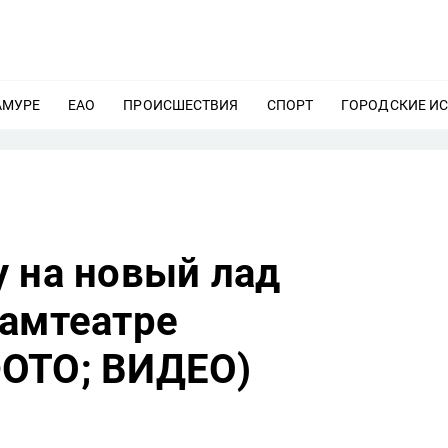
АМУРЕ
ЕЩЕ
ЕАО
ЕЩЕ
ПРОИСШЕСТВИЯ
ЕЩЕ
СПОРТ
ЕЩЕ
ГОРОДСКИЕ И
у на новый лад
рамтеатре
ОТО; ВИДЕО)