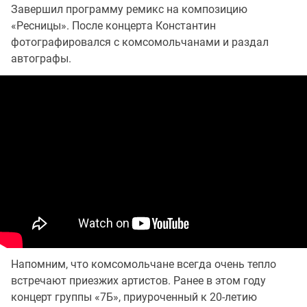
Завершил программу ремикс на композицию
«Ресницы». После концерта Константин
фотографировался с комсомольчанами и раздал
автографы.
Напомним, что комсомольчане всегда очень тепло
встречают приезжих артистов. Ранее в этом году
концерт группы «7Б», приуроченный к 20-летию