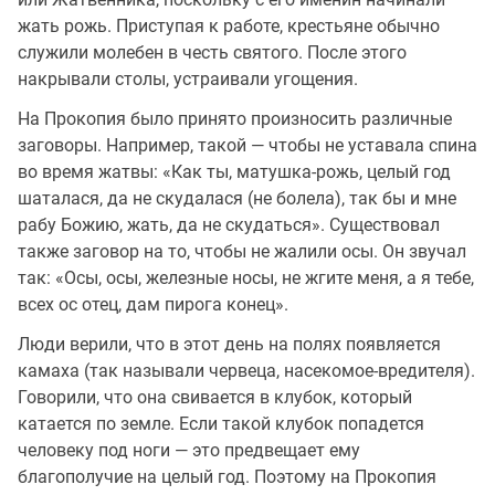
жать рожь. Приступая к работе, крестьяне обычно
служили молебен в честь святого. После этого
накрывали столы, устраивали угощения.
На Прокопия было принято произносить различные
заговоры. Например, такой — чтобы не уставала спина
во время жатвы: «Как ты, матушка-рожь, целый год
шаталася, да не скудалася (не болела), так бы и мне
рабу Божию, жать, да не скудаться». Существовал
также заговор на то, чтобы не жалили осы. Он звучал
так: «Осы, осы, железные носы, не жгите меня, а я тебе,
всех ос отец, дам пирога конец».
Люди верили, что в этот день на полях появляется
камаха (так называли червеца, насекомое-вредителя).
Говорили, что она свивается в клубок, который
катается по земле. Если такой клубок попадется
человеку под ноги — это предвещает ему
благополучие на целый год. Поэтому на Прокопия