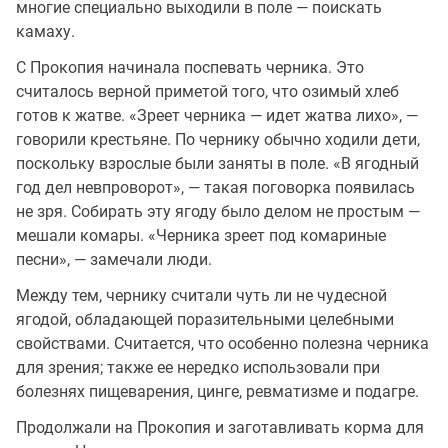
многие специально выходили в поле — поискать
камаху.
С Прокопия начинала поспевать черника. Это
считалось верной приметой того, что озимый хлеб
готов к жатве. «Зреет черника — идет жатва лихо», —
говорили крестьяне. По чернику обычно ходили дети,
поскольку взрослые были заняты в поле. «В ягодный
год дел невпроворот», — такая поговорка появилась
не зря. Собирать эту ягоду было делом не простым —
мешали комары. «Черника зреет под комариные
песни», — замечали люди.
Между тем, чернику считали чуть ли не чудесной
ягодой, обладающей поразительными целебными
свойствами. Считается, что особенно полезна черника
для зрения; также ее нередко использовали при
болезнях пищеварения, цинге, ревматизме и подагре.
Продолжали на Прокопия и заготавливать корма для