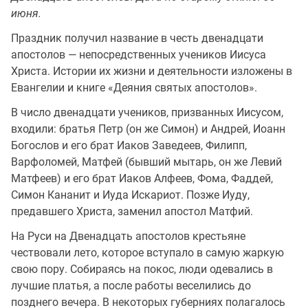
июня.
Праздник получил название в честь двенадцати
апостолов — непосредственных учеников Иисуса
Христа. Истории их жизни и деятельности изложены в
Евангелии и книге «Деяния святых апостолов».
В число двенадцати учеников, призванных Иисусом,
входили: братья Петр (он же Симон) и Андрей, Иоанн
Богослов и его брат Иаков Заведеев, Филипп,
Варфоломей, Матфей (бывший мытарь, он же Левий
Матфеев) и его брат Иаков Алфеев, Фома, Фаддей,
Симон Кананит и Иуда Искариот. Позже Иуду,
предавшего Христа, заменил апостол Матфий.
На Руси на Двенадцать апостолов крестьяне
чествовали лето, которое вступало в самую жаркую
свою пору. Собираясь на покос, люди одевались в
лучшие платья, а после работы веселились до
позднего вечера. В некоторых губерниях полагалось