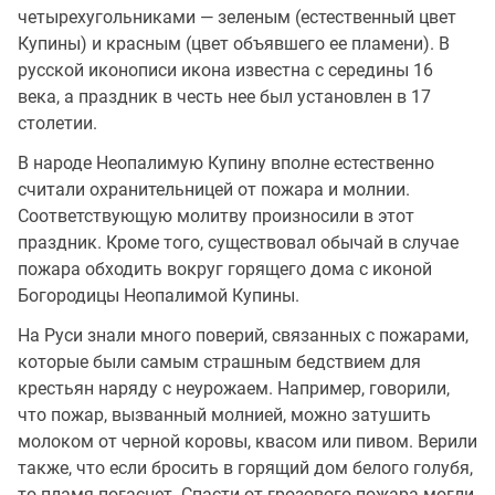
четырехугольниками — зеленым (естественный цвет
Купины) и красным (цвет объявшего ее пламени). В
русской иконописи икона известна с середины 16
века, а праздник в честь нее был установлен в 17
столетии.
В народе Неопалимую Купину вполне естественно
считали охранительницей от пожара и молнии.
Соответствующую молитву произносили в этот
праздник. Кроме того, существовал обычай в случае
пожара обходить вокруг горящего дома с иконой
Богородицы Неопалимой Купины.
На Руси знали много поверий, связанных с пожарами,
которые были самым страшным бедствием для
крестьян наряду с неурожаем. Например, говорили,
что пожар, вызванный молнией, можно затушить
молоком от черной коровы, квасом или пивом. Верили
также, что если бросить в горящий дом белого голубя,
то пламя погаснет. Спасти от грозового пожара могли