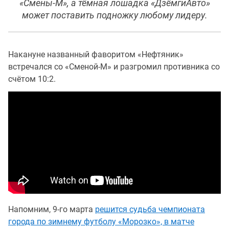
«Смены-М», а тёмная лошадка «ДзёмгиАвто»
может поставить подножку любому лидеру.
Накануне названный фаворитом «Нефтяник»
встречался со «Сменой-М» и разгромил противника со
счётом 10:2.
Напомним, 9-го марта
решится судьба чемпионата
города по зимнему футболу «Морозко», в матче