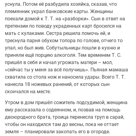
уснула. Потом её разбудила хозяйка, сказав, что
племянник украл банковские карты. Женщины
поехали домой к Т. Т. на «разборки». Сын в ответ на
претензии по поводу украденных карт бросился на
мать с кулаками. Сестра решила помочь ей, и
треснула парня обухом топора по голове, отчего то
упал, но был жив. Собутыльницы пошли в кухню и
приняли ещё порцию алкоголя. Тем временем Т. С.
пришёл в себя и начал угрожать матери – мол,
«сейчас ты у меня за всё получишь». Пьяная мамаша
схватила со стола нож и наносила удары. Всего Т. Т.
нанесла 18 ножевых ранений, от которых сын
скончался на месте.
Утром в дом пришёл сожитель подсудимой, женщина
ему рассказала о содеянном, и, позвав на помощь
двоюродного брата, троица перенесла труп в сарай,
чтобы он находился там до весны, пока не оттает
земля – планировали закопать его в огороде.