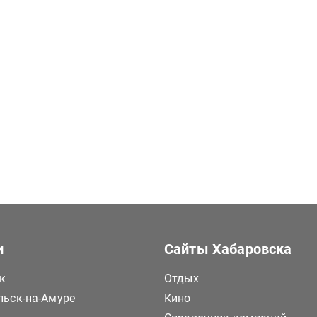
и
Сайты Хабаровска
к
Отдых
ьск-на-Амуре
Кино