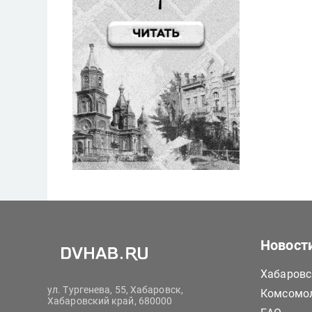
Новост
Хабаровс
ул. Тургенева, 55, Хабаровск,
Комсомол
Хабаровский край, 680000