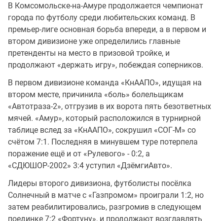
В Комсомольске-на-Амуре продолжается чемпионат
города по футболу среди любительских команд. В
премьер-лиге основная борьба впереди, а в первом и
втором дивизионе уже определились главные
претенденты на место в призовой тройке, и
продолжают «держать игру», побеждая соперников.
В первом дивизионе команда «КнААПО», идущая на
втором месте, причинила «боль» болельщикам
«Автотраза-2», отгрузив в их ворота пять безответных
мячей. «Амур», который расположился в турнирной
таблице вслед за «КнААПО», сокрушил «СОГ-М» со
счётом 7:1. Последняя в минувшем туре потерпела
поражение ещё и от «Рулевого» - 0:2, а
«СДЮШОР-2002» 3:4 уступил «ДзёмгиАвто».
Лидеры второго дивизиона, футболисты посёлка
Солнечный в матче с «Газпромом» проиграли 1:2, но
затем реабилитировались, разгромив в следующем
поединке 7:2 «Фортуну», и продолжают возглавлять