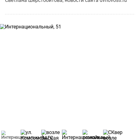
Светлана Шерстобитова, новости сайта dvnovosti.ru