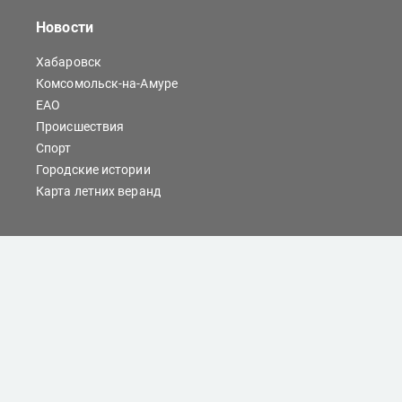
Новости
Хабаровск
Комсомольск-на-Амуре
ЕАО
Происшествия
Спорт
Городские истории
Карта летних веранд
Сайты Хабаровска
Отдых
Кино
Справочник компаний