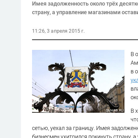
Имея задолженность около трёх десятк
страну, а управление магазинами остав
11:26, 3 апреля 2015 г.
В 
Ам
в 
ук
вл
ок
В 
чт
сетью, уехал за границу. Имея задолжен
бизнесмен ухитрился покинуть страну, а