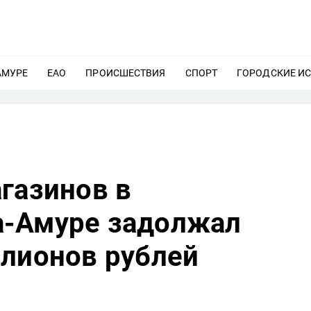
АМУРЕ
ЕЩЕ
ЕАО
ЕЩЕ
ПРОИСШЕСТВИЯ
ЕЩЕ
СПОРТ
ЕЩЕ
ГОРОДСКИЕ И
газинов в
а-Амуре задолжал
ллионов рублей