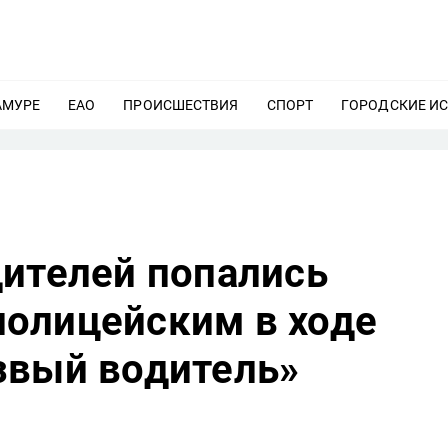
АМУРЕ
ЕЩЕ
ЕАО
ЕЩЕ
ПРОИСШЕСТВИЯ
ЕЩЕ
СПОРТ
ЕЩЕ
ГОРОДСКИЕ И
дителей попались
олицейским в ходе
звый водитель»