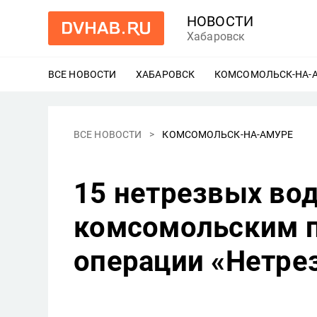
НОВОСТИ
Хабаровск
ВСЕ НОВОСТИ
ХАБАРОВСК
ЕЩЕ
КОМСОМОЛЬСК-НА-
ВСЕ НОВОСТИ
КОМСОМОЛЬСК-НА-АМУРЕ
15 нетрезвых во
комсомольским п
операции «Нетре