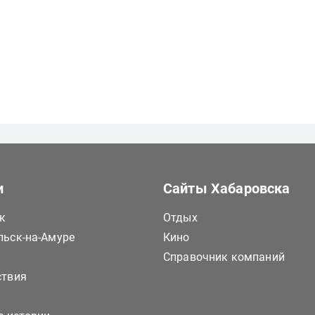
и
Сайты Хабаровска
к
Отдых
ьск-на-Амуре
Кино
Справочник компаний
ствия