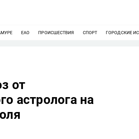
АМУРЕ
ЕЩЕ
ЕАО
ЕЩЕ
ПРОИСШЕСТВИЯ
ЕЩЕ
СПОРТ
ЕЩЕ
ГОРОДСКИЕ И
з от
го астролога на
июля