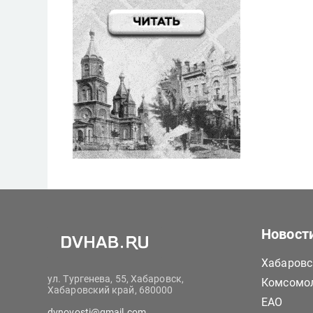
Новост
Хабаровс
ул. Тургенева, 55, Хабаровск,
Комсомол
Хабаровский край, 680000
ЕАО
dvnovosti@gmail.com