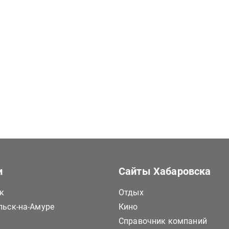
и
Сайты Хабаровска
к
Отдых
ьск-на-Амуре
Кино
Справочник компаний