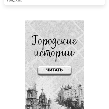
грядках