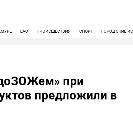
АМУРЕ
ЕЩЕ
ЕАО
ЕЩЕ
ПРОИСШЕСТВИЯ
ЕЩЕ
СПОРТ
ЕЩЕ
ГОРОДСКИЕ И
вдоЗОЖем» при
уктов предложили в