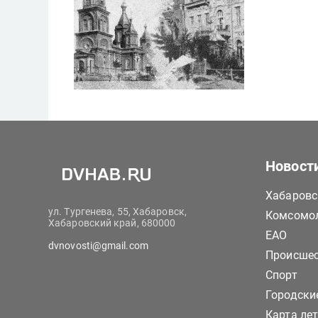
Новост
Хабаровс
ул. Тургенева, 55, Хабаровск,
Комсомол
Хабаровский край, 680000
ЕАО
dvnovosti@gmail.com
Происше
Спорт
Городски
Карта ле