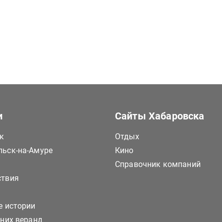
и
Сайты Хабаровска
к
Отдых
ьск-на-Амуре
Кино
Справочник компаний
ствия
е истории
тних веранд