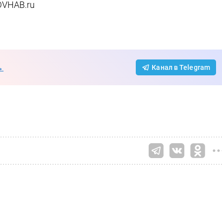
DVHAB.ru
→
Канал в Telegram