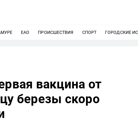
АМУРЕ
ЕЩЕ
ЕАО
ЕЩЕ
ПРОИСШЕСТВИЯ
ЕЩЕ
СПОРТ
ЕЩЕ
ГОРОДСКИЕ И
ервая вакцина от
ьцу березы скоро
и