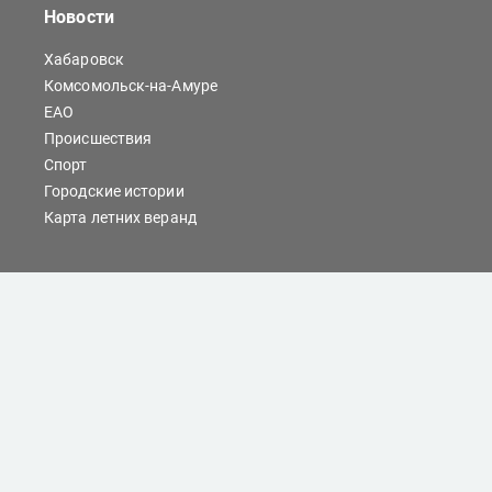
Новости
Хабаровск
Комсомольск-на-Амуре
ЕАО
Происшествия
Спорт
Городские истории
Карта летних веранд
Сайты Хабаровска
Отдых
Кино
Справочник компаний