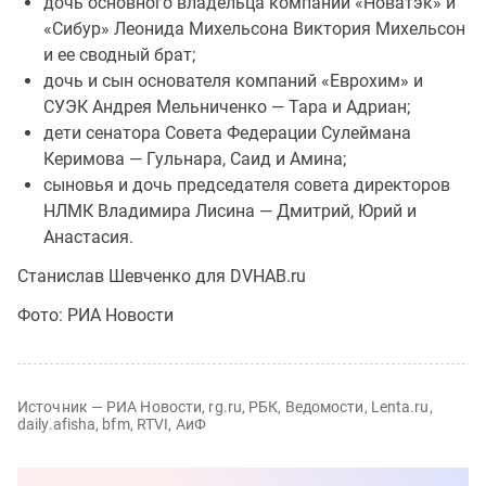
⁠⁠⁠⁠⁠⁠дочь основного владельца компаний «Новатэк» и
«Сибур» Леонида Михельсона Виктория Михельсон
и ее сводный брат;
дочь и сын основателя компаний «Еврохим» и
СУЭК Андрея Мельниченко — Тара и Адриан;
дети сенатора Совета Федерации Сулеймана
Керимова — Гульнара, Саид и Амина;
сыновья и дочь председателя совета директоров
НЛМК Владимира Лисина — Дмитрий, Юрий и
Анастасия.
Станислав Шевченко для DVHAB.ru
Фото: РИА Новости
Источник — РИА Новости, rg.ru, РБК, Ведомости, Lenta.ru,
daily.afisha, bfm, RTVI, АиФ