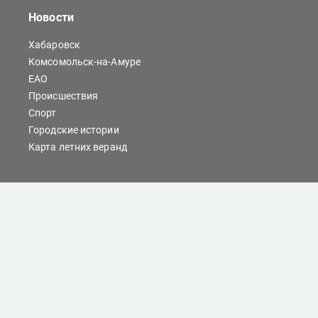
Новости
Хабаровск
Комсомольск-на-Амуре
ЕАО
Происшествия
Спорт
Городские истории
Карта летних веранд
Сайты Хабаровска
Отдых
Кино
Справочник компаний