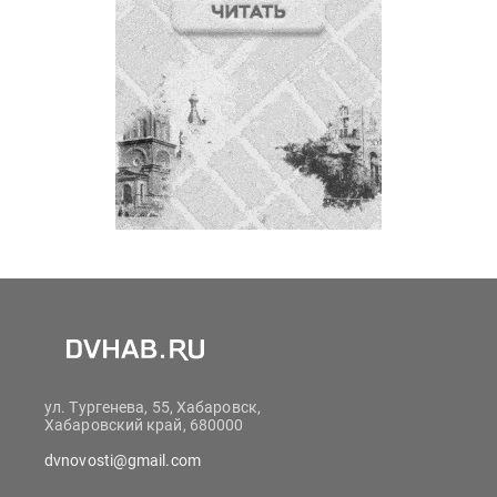
ул. Тургенева, 55, Хабаровск,
Хабаровский край, 680000
dvnovosti@gmail.com