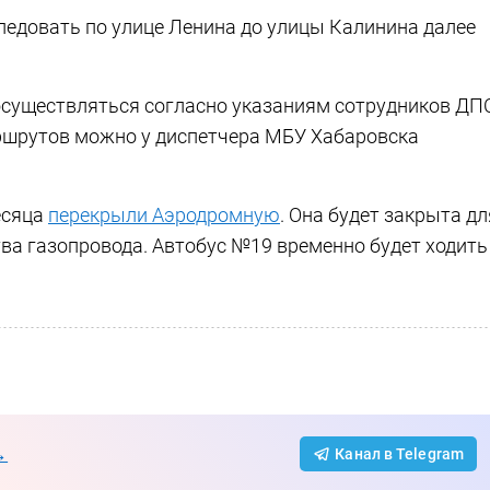
следовать по улице Ленина до улицы Калинина далее
осуществляться согласно указаниям сотрудников ДП
ршрутов можно у диспетчера МБУ Хабаровска
есяца
перекрыли Аэродромную
. Она будет закрыта дл
тва газопровода. Автобус №19 временно будет ходить
→
Канал в Telegram