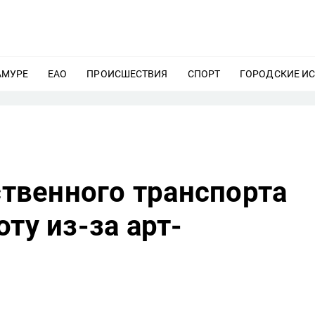
АМУРЕ
ЕЩЕ
ЕАО
ЕЩЕ
ПРОИСШЕСТВИЯ
ЕЩЕ
СПОРТ
ЕЩЕ
ГОРОДСКИЕ И
венного транспорта
ту из-за арт-