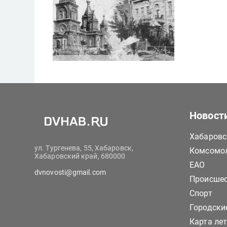
Новост
Хабаровс
ул. Тургенева, 55, Хабаровск,
Комсомол
Хабаровский край, 680000
ЕАО
dvnovosti@gmail.com
Происше
Спорт
Городски
Карта ле