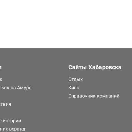
и
Сайты Хабаровска
к
Отдых
ьск-на-Амуре
Кино
Справочник компаний
ствия
е истории
тних веранд