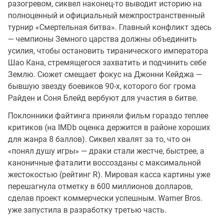
разогревом, сиквел наконец-то выводит историю на
полноценный и официальный межпространственный
турнир «Смертельная битва». Главный конфликт здесь
— чемпионы Земного царства должны объединить
усилия, чтобы остановить тиранического императора
Шао Кана, стремящегося захватить и подчинить себе
Землю. Сюжет смещает фокус на Джонни Кейджа —
бывшую звезду боевиков 90-х, которого бог грома
Райден и Соня Блейд вербуют для участия в битве.
Поклонники файтинга приняли фильм гораздо теплее
критиков (на IMDb оценка держится в районе хороших
для жанра 8 баллов). Сиквел хвалят за то, что он
«понял душу игры» — драки стали жестче, быстрее, а
каноничные фаталити воссозданы с максимальной
жестокостью (рейтинг R). Мировая касса картины уже
перешагнула отметку в 600 миллионов долларов,
сделав проект коммерчески успешным. Warner Bros.
уже запустила в разработку третью часть.