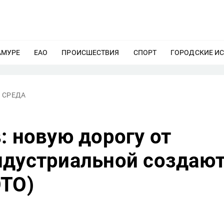
АМУРЕ
ЕЩЕ
ЕАО
ЕЩЕ
ПРОИСШЕСТВИЯ
ЕЩЕ
СПОРТ
ЕЩЕ
ГОРОДСКИЕ И
 СРЕДА
: новую дорогу от
ндустриальной создаю
ОТО)