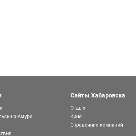
и
Сайты Хабаровска
к
Отдых
ьск-на-Амуре
Кино
Справочник компаний
ствия