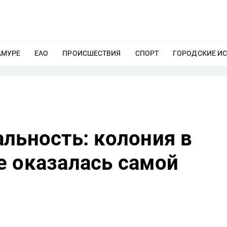
АМУРЕ
ЕЩЕ
ЕАО
ЕЩЕ
ПРОИСШЕСТВИЯ
ЕЩЕ
СПОРТ
ЕЩЕ
ГОРОДСКИЕ И
льность: колония в
е оказалась самой