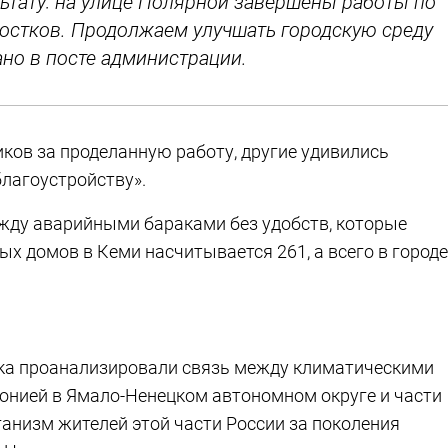
ьтату: на улице Полярной завершены работы по
стков. Продолжаем улучшать городскую среду
ано в посте администрации.
ков за проделанную работу, другие удивились
лагоустройству».
ежду аварийными бараками без удобств, которые
ых домов в Кеми насчитывается 261, а всего в городе
ска проанализировали связь между климатическими
онией в Ямало-Ненецком автономном округе и части
ганизм жителей этой части России за поколения