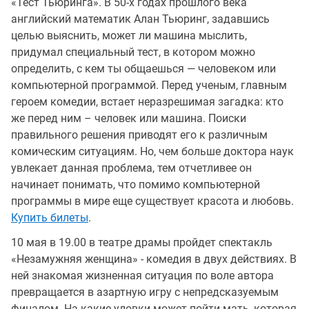
«Тест Тьюринга». В 50-х годах прошлого века
английский математик Алан Тьюринг, задавшись
целью выяснить, может ли машина мыслить,
придумал специальный тест, в котором можно
определить, с кем ты общаешься — человеком или
компьютерной программой. Перед ученым, главным
героем комедии, встает неразрешимая загадка: кто
же перед ним – человек или машина. Поиски
правильного решения приводят его к различным
комическим ситуациям. Но, чем больше доктора наук
увлекает данная проблема, тем отчетливее он
начинает понимать, что помимо компьютерной
программы в мире еще существует красота и любовь.
Купить билеты
.
10 мая в 19.00 в театре драмы пройдет спектакль
«Незамужняя женщина» - комедия в двух действиях. В
ней знакомая жизненная ситуация по воле автора
превращается в азартную игру с непредсказуемым
финалом. На какие уловки может пойти мать, которая