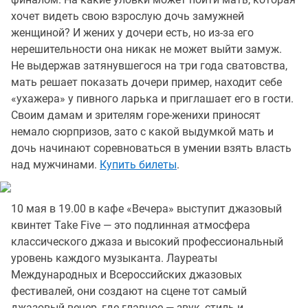
хочет видеть свою взрослую дочь замужней
женщиной? И жених у дочери есть, но из-за его
нерешительности она никак не может выйти замуж.
Не выдержав затянувшегося на три года сватовства,
мать решает показать дочери пример, находит себе
«ухажера» у пивного ларька и приглашает его в гости.
Своим дамам и зрителям горе-женихи приносят
немало сюрпризов, зато с какой выдумкой мать и
дочь начинают соревноваться в умении взять власть
над мужчинами.
Купить билеты
.
10 мая в 19.00 в кафе «Вечера» выступит джазовый
квинтет Take Five — это подлинная атмосфера
классического джаза и высокий профессиональный
уровень каждого музыканта. Лауреаты
Международных и Всероссийских джазовых
фестивалей, они создают на сцене тот самый
джазовый вечер, где главное — звук, стиль и