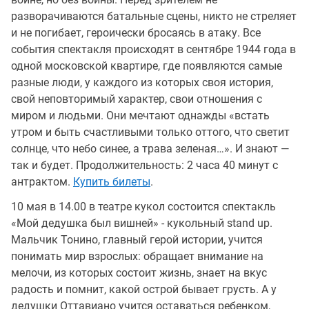
разворачиваются батальные сцены, никто не стреляет
и не погибает, героически бросаясь в атаку. Все
события спектакля происходят в сентябре 1944 года в
одной московской квартире, где появляются самые
разные люди, у каждого из которых своя история,
свой неповторимый характер, свои отношения с
миром и людьми. Они мечтают однажды «встать
утром и быть счастливыми только оттого, что светит
солнце, что небо синее, а трава зеленая…». И знают —
так и будет. Продолжительность: 2 часа 40 минут с
антрактом.
Купить билеты
.
10 мая в 14.00 в театре кукол состоится спектакль
«Мой дедушка был вишней» - кукольный stаnd up.
Мальчик Тонино, главный герой истории, учится
понимать мир взрослых: обращает внимание на
мелочи, из которых состоит жизнь, знает на вкус
радость и помнит, какой острой бывает грусть. А у
дедушки Оттавиано учится оставаться ребенком,