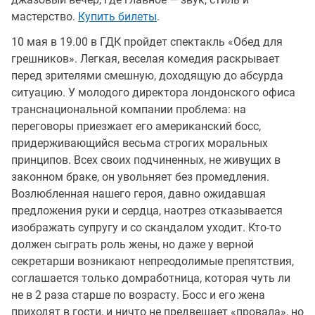
мастерство.
Купить билеты
.
10 мая в 19.00 в ГДК пройдет спектакль «Обед для
грешников». Легкая, веселая комедия раскрывает
перед зрителями смешную, доходящую до абсурда
ситуацию. У молодого директора лондонского офиса
транснациональной компании проблема: на
переговоры приезжает его американский босс,
придерживающийся весьма строгих моральных
принципов. Всех своих подчиненных, не живущих в
законном браке, он увольняет без промедления.
Возлюбленная нашего героя, давно ожидавшая
предложения руки и сердца, наотрез отказывается
изображать супругу и со скандалом уходит. Кто-то
должен сыграть роль жены, но даже у верной
секретарши возникают непреодолимые препятствия,
соглашается только домработница, которая чуть ли
не в 2 раза старше по возрасту. Босс и его жена
приходят в гости, и ничто не предвещает «провала», но