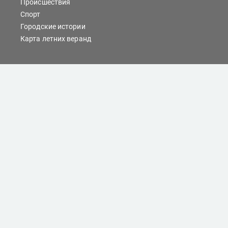
Происшествия
Спорт
Городские истории
Карта летних веранд
Сайты Хабаровска
Отдых
Кино
Справочник компаний
При любом использовании материалов ссылка на
dvnovosti.ru обязательна.
Цитирование в Интернете возможно только при
наличии письменного разрешения.
Все права защищены.