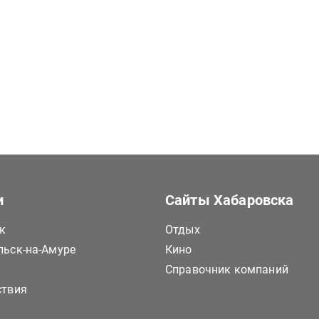
и
Сайты Хабаровска
к
Отдых
ьск-на-Амуре
Кино
Справочник компаний
ствия