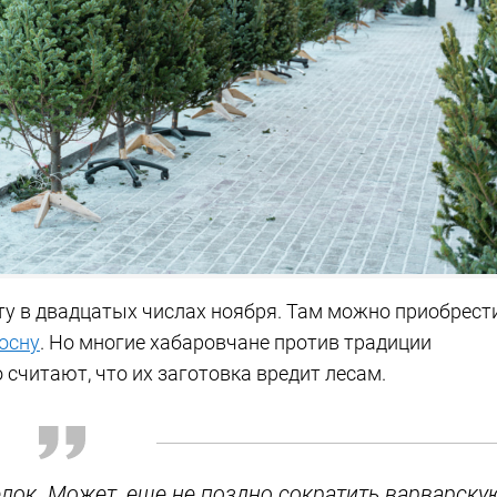
у в двадцатых числах ноября. Там можно приобрест
сосну
. Но многие хабаровчане против традиции
 считают, что их заготовка вредит лесам.
елок. Может, еще не поздно сократить варварску