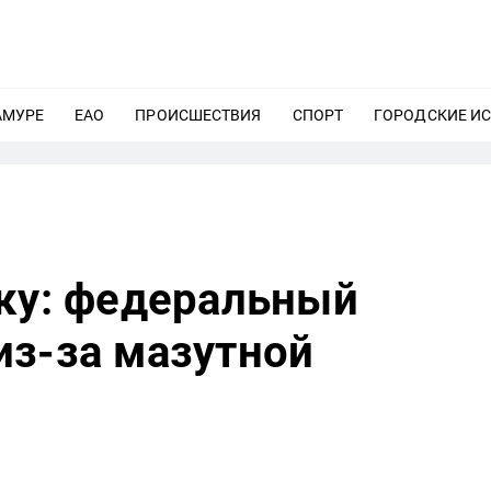
АМУРЕ
ЕЩЕ
ЕАО
ЕЩЕ
ПРОИСШЕСТВИЯ
ЕЩЕ
СПОРТ
ЕЩЕ
ГОРОДСКИЕ И
аку: федеральный
из-за мазутной