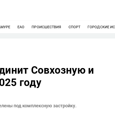
АМУРЕ
ЕЩЕ
ЕАО
ЕЩЕ
ПРОИСШЕСТВИЯ
ЕЩЕ
СПОРТ
ЕЩЕ
ГОРОДСКИЕ И
единит Совхозную и
025 году
елены под комплексную застройку.