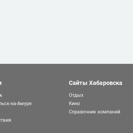
и
Сайты Хабаровска
к
Отдых
ьск-на-Амуре
Кино
Справочник компаний
ствия