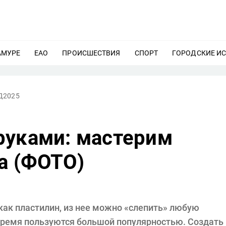
АМУРЕ
ЕЩЕ
ЕАО
ЕЩЕ
ПРОИСШЕСТВИЯ
ЕЩЕ
СПОРТ
ЕЩЕ
ГОРОДСКИЕ И
Д2025
руками: мастерим
а (ФОТО)
как пластилин, из нее можно «слепить» любую
время пользуются большой популярностью. Создать