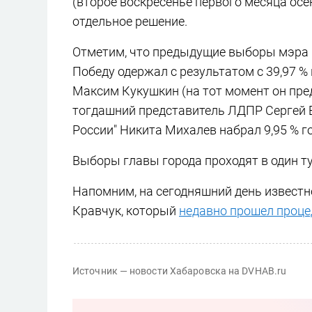
(второе воскресенье первого месяца осе
отдельное решение.
Отметим, что предыдущие выборы мэра п
Победу одержал с результатом с 39,97 %
Максим Кукушкин (на тот момент он пред
тогдашний представитель ЛДПР Сергей Б
России" Никита Михалев набрал 9,95 % г
Выборы главы города проходят в один т
Напомним, на сегодняшний день известн
Кравчук, который
недавно прошел проце
Источник — новости Хабаровска на DVHAB.ru