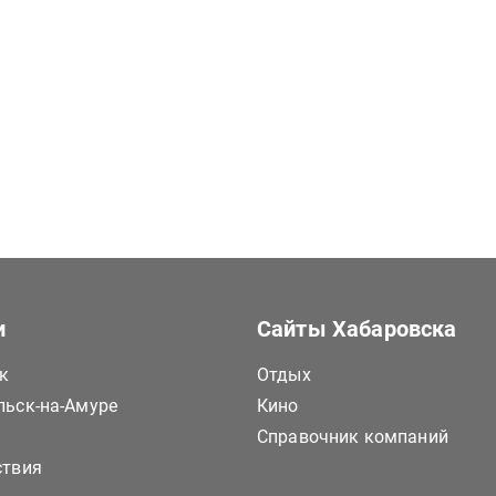
и
Сайты Хабаровска
к
Отдых
ьск-на-Амуре
Кино
Справочник компаний
ствия