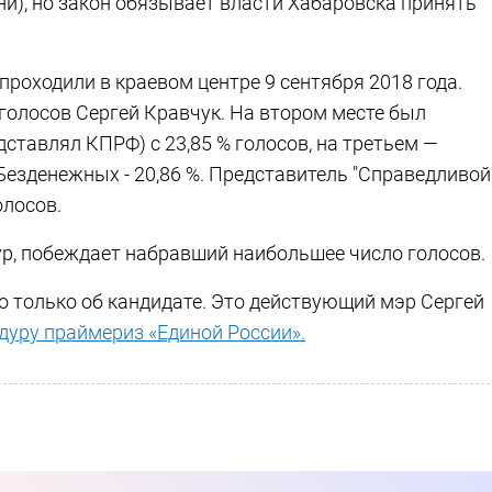
ни), но закон обязывает власти Хабаровска принять
роходили в краевом центре 9 сентября 2018 года.
 голосов Сергей Кравчук. На втором месте был
ставлял КПРФ) с 23,85 % голосов, на третьем —
езденежных - 20,86 %. Представитель "Справедливой
олосов.
ур, побеждает набравший наибольшее число голосов.
о только об кандидате. Это действующий мэр Сергей
дуру праймериз «Единой России».