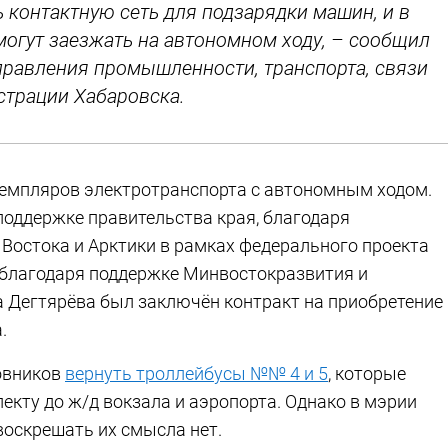
 контактную сеть для подзарядки машин, и в
огут заезжать на автономном ходу, – сообщил
управления промышленности, транспорта, связи
трации Хабаровска.
кземпляров электротранспорта с автономным ходом.
поддержке правительства края, благодаря
Востока и Арктики в рамках федерального проекта
 благодаря поддержке Минвостокразвития и
 Дегтярёва был заключён контракт на приобретение
.
овников
вернуть троллейбусы №№ 4 и 5
, которые
екту до ж/д вокзала и аэропорта. Однако в мэрии
воскрешать их смысла нет.