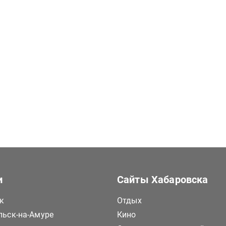
и
Сайты Хабаровска
к
Отдых
ьск-на-Амуре
Кино