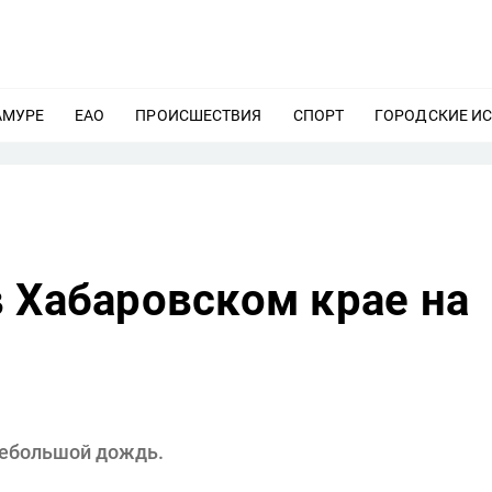
АМУРЕ
ЕЩЕ
ЕАО
ЕЩЕ
ПРОИСШЕСТВИЯ
ЕЩЕ
СПОРТ
ЕЩЕ
ГОРОДСКИЕ И
 Хабаровском крае на
небольшой дождь.