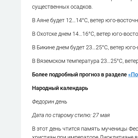
существенных осадков.
В Аяне будет 12…14°C, ветер юго-восточн
В Охотске днем 14…16°C, ветер юго-восто
В Бикине днем будет 23…25°C, ветер юго
В Вяземском температура 23…25°C, вете
Более подробный прогноз в разделе
«По
Народный календарь
Федорин день
Дата по старому стилю: 27 мая
В этот день чтится память мученицы Фео
христиан при императоре Диоклитиане в г