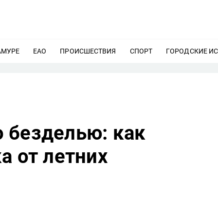
АМУРЕ
ЕЩЕ
ЕАО
ЕЩЕ
ПРОИСШЕСТВИЯ
ЕЩЕ
СПОРТ
ЕЩЕ
ГОРОДСКИЕ И
 безделью: как
а от летних