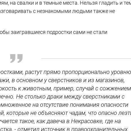
ям, на свалки и в темные места. Нельзя гладить и те
азговаривать с незнакомыми людьми также не
тобы заигравшиеся подростки сами не стали
ростками, растут прямо пропорционально уровн
ажи, в основном у сверстников и из магазинов,
окость к животным, пример, случай с сожжением
нечно. Не столько драки между сверстниками с
омноженное на отсутствие понимания опасности
й, которые не объясняют чадам, что опасно лезт
учается такое, как давеча в Некрасовке, где на
стка, - отметил источник в правоохранительных