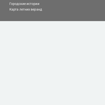
Городские истории
Карта летних веранд
Сайты Хабаровска
Отдых
Кино
Справочник компаний
При любом использовании материалов ссылка на
dvnovosti.ru обязательна.
Цитирование в Интернете возможно только при
наличии письменного разрешения.
Все права защищены.