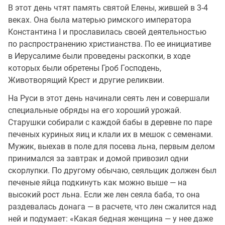
В этот день чтят память святой Елены, жившей в 3-4
веках. Она была матерью римского императора
Константина I и прославилась своей деятельностью
по распространению христианства. По ее инициативе
в Иерусалиме были проведены раскопки, в ходе
которых были обретены Гроб Господень,
Животворящий Крест и другие реликвии.
На Руси в этот день начинали сеять лен и совершали
специальные обряды на его хороший урожай.
Старушки собирали с каждой бабы в деревне по паре
печеных куриных яиц и клали их в мешок с семенами.
Мужик, выехав в поле для посева льна, первым делом
принимался за завтрак и домой привозил одни
скорлупки. По другому обычаю, сеяльщик должен был
печеные яйца подкинуть как можно выше — на
высокий рост льна. Если же лен сеяла баба, то она
раздевалась донага — в расчете, что лен сжалится над
ней и подумает: «Какая бедная женщина — у нее даже