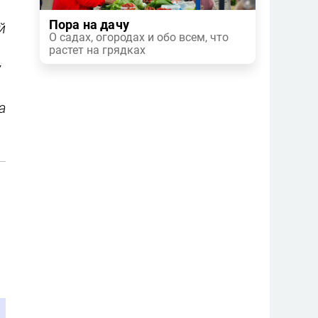
Пора на дачу
й
О садах, огородах и обо всем, что
растет на грядках
у
о
а