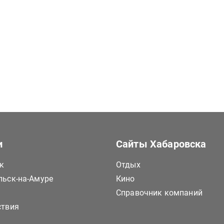
и
Сайты Хабаровска
к
Отдых
ьск-на-Амуре
Кино
Справочник компаний
ствия