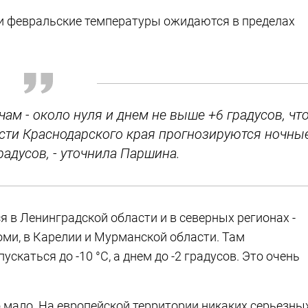
ии февральские температуры ожидаются в пределах
ам - около нуля и днем не выше +6 градусов, чт
асти Краснодарского края прогнозируются ночны
радусов, - уточнила Паршина.
 в Ленинградской области и в северных регионах -
оми, в Карелии и Мурманской области. Там
скаться до -10 °C, а днем до -2 градусов. Это очень
 мало. На европейской территории никаких серьезны