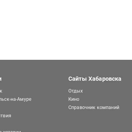
и
Сайты Хабаровска
к
Отдых
ьск-на-Амуре
Кино
Справочник компаний
ствия