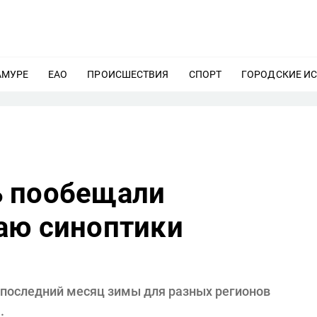
АМУРЕ
ЕЩЕ
ЕАО
ЕЩЕ
ПРОИСШЕСТВИЯ
ЕЩЕ
СПОРТ
ЕЩЕ
ГОРОДСКИЕ И
ь пообещали
аю синоптики
 последний месяц зимы для разных регионов
.