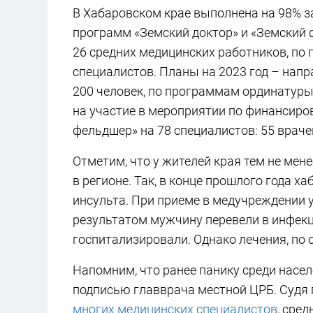
В Хабаровском крае выполнена на 98% з
программ «Земский доктор» и «Земский ф
26 средних медицинских работников, по
специалистов. Планы на 2023 год – нап
200 человек, по программам ординатур
на участие в мероприятии по финансиро
фельдшер» на 78 специалистов: 55 враче
Отметим, что у жителей края тем не ме
в регионе. Так, в конце прошлого года х
инсульта. При приеме в медучреждении 
результатом мужчину перевели в инфекц
госпитализировали. Однако лечения, по
Напомним, что ранее панику среди насе
подписью главврача местной ЦРБ. Судя 
многих медицинских специалистов
, сре