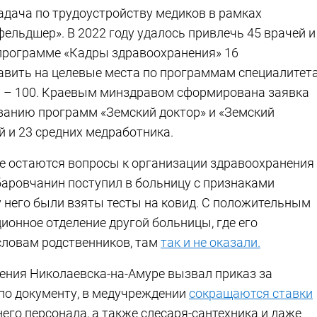
адача по трудоустройству медиков в рамках
ельдшер». В 2022 году удалось привлечь 45 врачей и
 программе «Кадры здравоохранения» 16
равить на целевые места по программам специалитет
ы – 100. Краевым минздравом сформирована заявка
ванию программ «Земский доктор» и «Земский
й и 23 средних медработника.
нее остаются вопросы к организации здравоохранения
абаровчанин поступил в больницу с признаками
у него были взяты тесты на ковид. С положительным
ионное отделение другой больницы, где его
 словам родственников, там
так и не оказали.
ления Николаевска-на-Амуре вызвал приказ за
по документу, в медучреждении
сокращаются ставки
днего персонала, а также слесаря-сантехника и даже