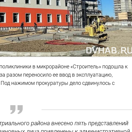
поликлиники в микрорайоне «Строитель» подошла к
за разом переносило ее ввод в эксплуатацию,
 Под нажимом прокуратуры дело сдвинулось с
триального района внесено пять представлений
е виновных лица привлечены к административной