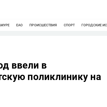
АМУРЕ
ЕЩЕ
ЕАО
ЕЩЕ
ПРОИСШЕСТВИЯ
ЕЩЕ
СПОРТ
ЕЩЕ
ГОРОДСКИЕ И
од ввели в
тскую поликлинику на