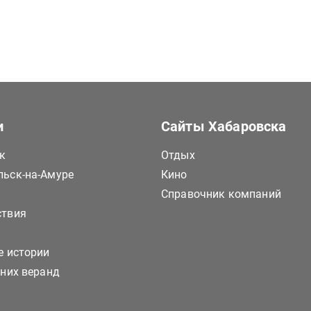
и
Сайты Хабаровска
к
Отдых
ьск-на-Амуре
Кино
Справочник компаний
ствия
е истории
тних веранд