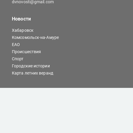
dvnovosti@gmail.com
Новости
Хабаровск
Комсомольск-на-Амуре
ЕАО
Происшествия
Спорт
Городские истории
Карта летних веранд
Сайты Хабаровска
Отдых
Кино
Справочник компаний